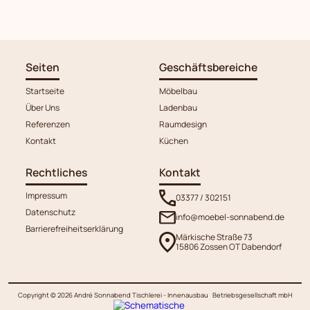
Seiten
Geschäftsbereiche
Startseite
Möbelbau
Über Uns
Ladenbau
Referenzen
Raumdesign
Kontakt
Küchen
Rechtliches
Kontakt
Impressum
03377 / 302151
Datenschutz
info@moebel-sonnabend.de
Barrierefreiheitserklärung
Märkische Straße 73
15806 Zossen OT Dabendorf
Copyright ©
2026
André Sonnabend Tischlerei - Innenausbau Betriebsgesellschaft mbH