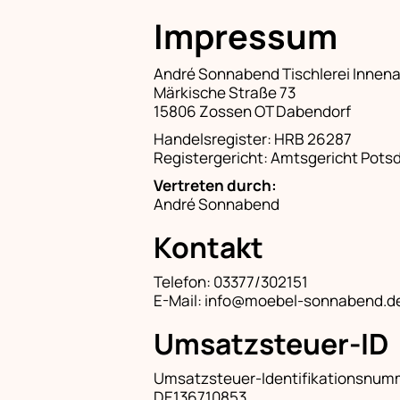
Impressum
André Sonnabend Tischlerei Innen
Märkische Straße 73
15806 Zossen OT Dabendorf
Handelsregister: HRB 26287
Registergericht: Amtsgericht Pot
Vertreten durch:
André Sonnabend
Kontakt
Telefon: 03377/302151
E-Mail: info@moebel-sonnabend.d
Umsatzsteuer-ID
Umsatzsteuer-Identifikationsnum
DE136710853